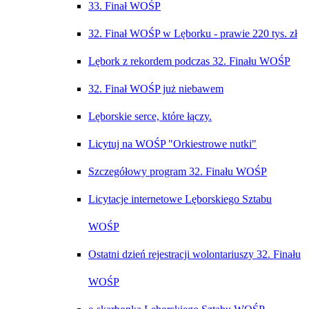
33. Finał WOŚP
32. Finał WOŚP w Lęborku - prawie 2️20 tys. zł
Lębork z rekordem podczas 32. Finału WOŚP
32. Finał WOŚP już niebawem
Lęborskie serce, które łączy.
Licytuj na WOŚP "Orkiestrowe nutki"
Szczegółowy program 32. Finału WOŚP
Licytacje internetowe Lęborskiego Sztabu
WOŚP
Ostatni dzień rejestracji wolontariuszy 32. Finału
WOŚP