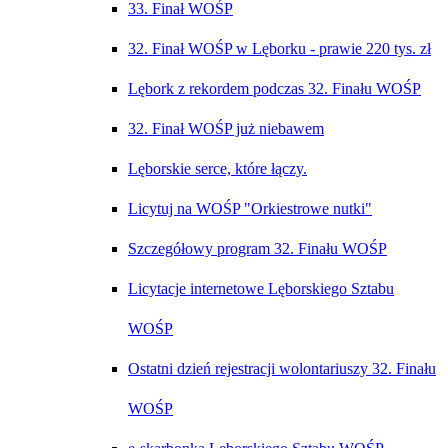
33. Finał WOŚP
32. Finał WOŚP w Lęborku - prawie 2️20 tys. zł
Lębork z rekordem podczas 32. Finału WOŚP
32. Finał WOŚP już niebawem
Lęborskie serce, które łączy.
Licytuj na WOŚP "Orkiestrowe nutki"
Szczegółowy program 32. Finału WOŚP
Licytacje internetowe Lęborskiego Sztabu
WOŚP
Ostatni dzień rejestracji wolontariuszy 32. Finału
WOŚP