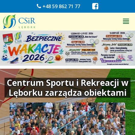
+48 59 862 71 77
Pływalnia Miejska
Stadion Miejski
Miejska Hala Sportowa
"Rafa"
Kompleks Rekreacyjny
Centrum Sportu i Rekreacji w
Lęborku zarządza obiektami