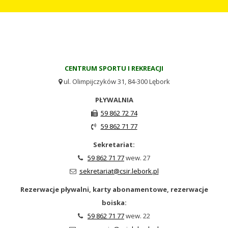
CENTRUM SPORTU I REKREACJI
ul. Olimpijczyków 31, 84-300 Lębork

PŁYWALNIA
59 862 72 74

59 862 71 77

Sekretariat:
59 862 71 77
wew. 27

sekretariat@csir.lebork.pl

Rezerwacje pływalni, karty abonamentowe, rezerwacje
boiska:
59 862 71 77
wew. 22
