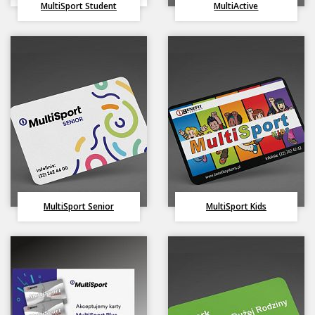
MultiSport Student
MultiActive
Honorujemy karty
H
MultiSport Senior
MultiSport Kids
Honorujemy karty
H