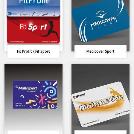
Fit Profit / Fit Sport
Medicover Sport
Honorujemy karty
H