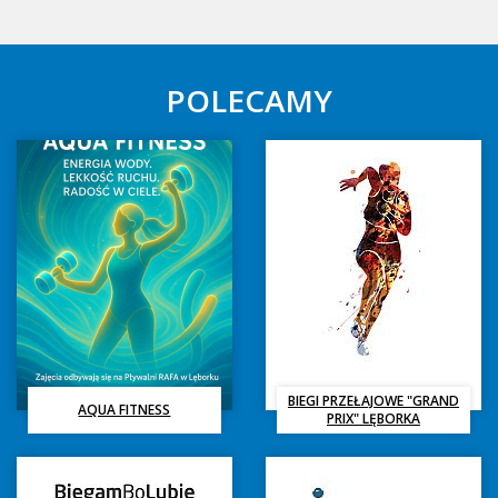
POLECAMY
Polecamy
P
BIEGI PRZEŁAJOWE "GRAND
AQUA FITNESS
PRIX" LĘBORKA
Polecamy
P