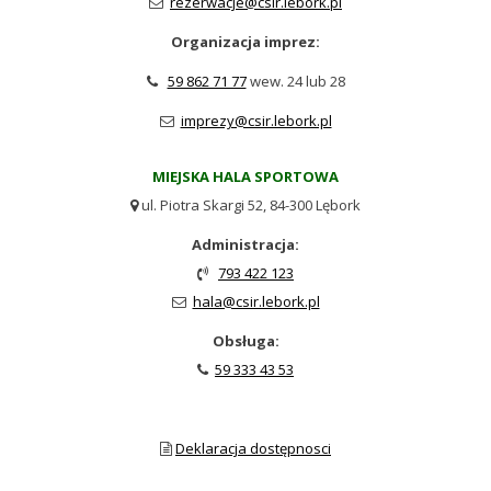
rezerwacje@csir.lebork.pl

Organizacja imprez:
59 862 71 77
wew. 24 lub 28

imprezy@csir.lebork.pl

MIEJSKA HALA SPORTOWA
ul. Piotra Skargi 52, 84-300 Lębork

Administracja:
793 422 123

hala@csir.lebork.pl

Obsługa:
59 333 43 53

Deklaracja dostępnosci
