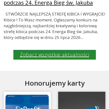
podczas 24. Energa Bieg św. Jakuba
STWÓRZCIE NAJLEPSZĄ STREFĘ KIBICA I WYGRAJCIE!
Kibice ! To Wasz moment. Ogłaszamy konkurs na
najgłośniejszą, najbardziej kreatywną i kolorową
strefę kibica podczas 24. Energa Bieg św. Jakuba,
który odbędzie się w dniu 25 lipca 2026...
Zobacz wszystkie aktualności
Honorujemy karty
Honorujemy karty
H