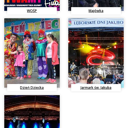
WOŚP
Majówka
Imprezy Rekreacyjne
I
Dzień Dziecka
Jarmark św. Jakuba
Imprezy Rekreacyjne