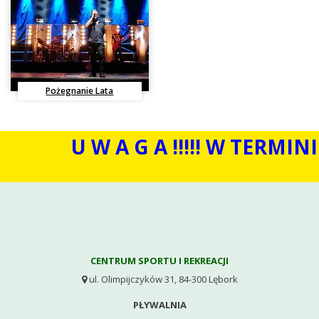
Pożegnanie Lata
U W A G A !!!!! W TERMINIE
CENTRUM SPORTU I REKREACJI
ul. Olimpijczyków 31, 84-300 Lębork

PŁYWALNIA