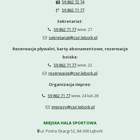
59 862 72 74

59 862 71 77

Sekretariat:
59 862 71 77
wew. 27

sekretariat@csir.lebork.pl

Rezerwacje pływalni, karty abonamentowe, rezerwacje
boiska:
59 862 71 77
wew. 22

rezerwacje@csir.lebork.pl

Organizacja imprez:
59 862 71 77
wew. 24 lub 28

imprezy@csir.lebork.pl

MIEJSKA HALA SPORTOWA
ul. Piotra Skargi 52, 84-300 Lębork
