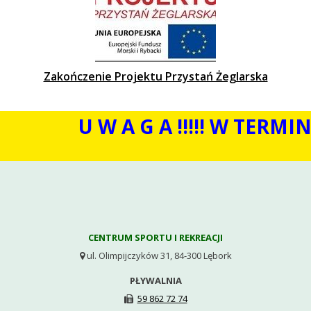
Zakończenie Projektu Przystań Żeglarska
U W A G A !!!!! W TERMIN
CENTRUM SPORTU I REKREACJI
ul. Olimpijczyków 31, 84-300 Lębork

PŁYWALNIA
59 862 72 74
