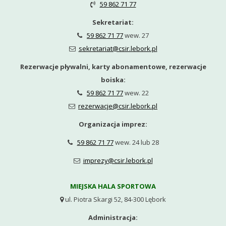
59 862 71 77

Sekretariat:
59 862 71 77
wew. 27

sekretariat@csir.lebork.pl

Rezerwacje pływalni, karty abonamentowe, rezerwacje
boiska:
59 862 71 77
wew. 22

rezerwacje@csir.lebork.pl

Organizacja imprez:
59 862 71 77
wew. 24 lub 28

imprezy@csir.lebork.pl

MIEJSKA HALA SPORTOWA
ul. Piotra Skargi 52, 84-300 Lębork

Administracja: