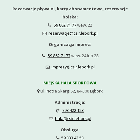
Rezerwacje pływalni, karty abonamentowe, rezerwacje
boiska:
59 862 71 77
wew. 22

rezerwacje@csir.lebork.pl

Organizacja imprez:
59 862 71 77
wew. 24 lub 28

imprezy@csir.lebork.pl

MIEJSKA HALA SPORTOWA
ul. Piotra Skargi 52, 84-300 Lębork

Administracja:
793 422 123

hala@csir.lebork.pl

Obsługa:
59 333 43 53
