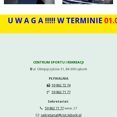
A G A !!!!! W TERMINIE
01.07 – 1
CENTRUM SPORTU I REKREACJI
ul. Olimpijczyków 31, 84-300 Lębork

PŁYWALNIA
59 862 72 74

59 862 71 77

Sekretariat:
59 862 71 77
wew. 27

sekretariat@csir.lebork.pl
