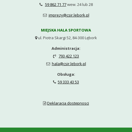
59 862 71 77
wew. 24 lub 28

imprezy@csir.lebork.pl

MIEJSKA HALA SPORTOWA
ul. Piotra Skargi 52, 84-300 Lębork

Administracja:
793 422 123

hala@csir.lebork.pl

Obsługa:
59 333 43 53

Deklaracja dostępnosci
