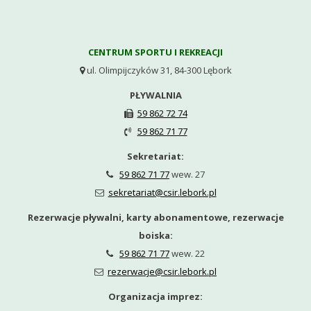
CENTRUM SPORTU I REKREACJI
ul. Olimpijczyków 31, 84-300 Lębork

PŁYWALNIA
59 862 72 74

59 862 71 77

Sekretariat:
59 862 71 77
wew. 27

sekretariat@csir.lebork.pl

Rezerwacje pływalni, karty abonamentowe, rezerwacje
boiska:
59 862 71 77
wew. 22

rezerwacje@csir.lebork.pl

Organizacja imprez: