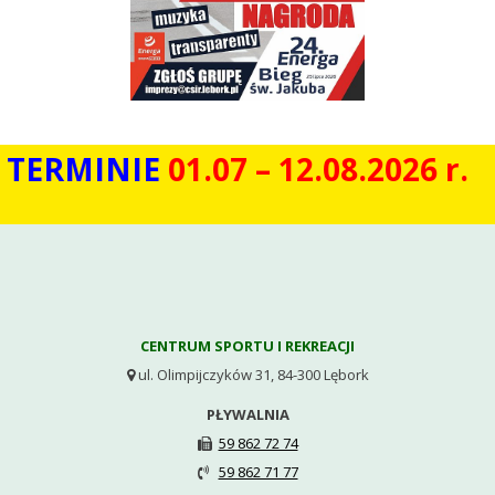
W TERMINIE
01.07 – 12.08.2026 r
CENTRUM SPORTU I REKREACJI
ul. Olimpijczyków 31, 84-300 Lębork

PŁYWALNIA
59 862 72 74

59 862 71 77
