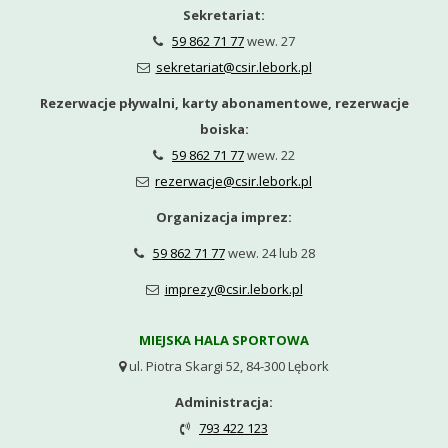
Sekretariat:
59 862 71 77
wew. 27

sekretariat@csir.lebork.pl

Rezerwacje pływalni, karty abonamentowe, rezerwacje
boiska:
59 862 71 77
wew. 22

rezerwacje@csir.lebork.pl

Organizacja imprez:
59 862 71 77
wew. 24 lub 28

imprezy@csir.lebork.pl

MIEJSKA HALA SPORTOWA
ul. Piotra Skargi 52, 84-300 Lębork

Administracja:
793 422 123
