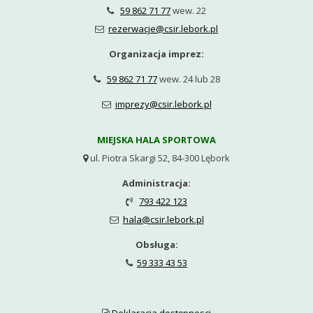
59 862 71 77
wew. 22

rezerwacje@csir.lebork.pl

Organizacja imprez:
59 862 71 77
wew. 24 lub 28

imprezy@csir.lebork.pl

MIEJSKA HALA SPORTOWA
ul. Piotra Skargi 52, 84-300 Lębork

Administracja:
793 422 123

hala@csir.lebork.pl

Obsługa:
59 333 43 53

Deklaracja dostępnosci