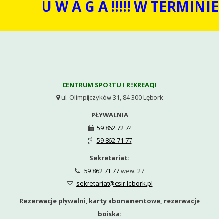
U W A G A !!!!! W TERMINIE
CENTRUM SPORTU I REKREACJI
ul. Olimpijczyków 31, 84-300 Lębork

PŁYWALNIA
59 862 72 74

59 862 71 77

Sekretariat:
59 862 71 77
wew. 27

sekretariat@csir.lebork.pl

Rezerwacje pływalni, karty abonamentowe, rezerwacje
boiska: