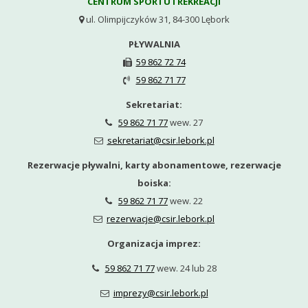
CENTRUM SPORTU I REKREACJI
ul. Olimpijczyków 31, 84-300 Lębork

PŁYWALNIA
59 862 72 74

59 862 71 77

Sekretariat:
59 862 71 77
wew. 27

sekretariat@csir.lebork.pl

Rezerwacje pływalni, karty abonamentowe, rezerwacje
boiska:
59 862 71 77
wew. 22

rezerwacje@csir.lebork.pl

Organizacja imprez:
59 862 71 77
wew. 24 lub 28

imprezy@csir.lebork.pl
