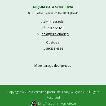
MIEJSKA HALA SPORTOWA
ul. Piotra Skargi 52, 84-300 Lębork

Administracja:
793 422 123

hala@csir.lebork.pl

Obsługa:
59 333 43 53

Deklaracja dostępnosci

Copyright © 2026
Centrum Sportu i Rekreacji w Lęborku
.
All Rights
Reserved
MiroArt strony internetowe