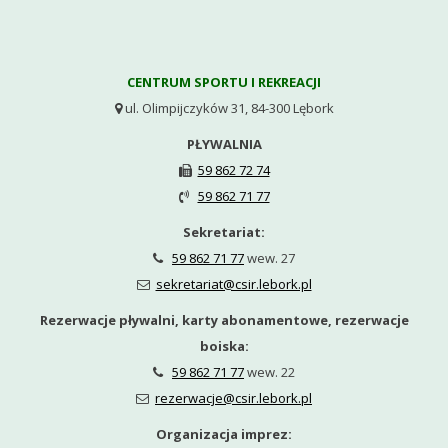
CENTRUM SPORTU I REKREACJI
ul. Olimpijczyków 31, 84-300 Lębork

PŁYWALNIA
59 862 72 74

59 862 71 77

Sekretariat:
59 862 71 77
wew. 27

sekretariat@csir.lebork.pl

Rezerwacje pływalni, karty abonamentowe, rezerwacje
boiska:
59 862 71 77
wew. 22

rezerwacje@csir.lebork.pl

Organizacja imprez: