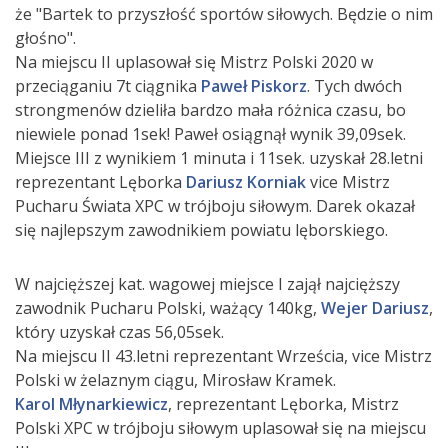
że "Bartek to przyszłość sportów siłowych. Będzie o nim
głośno".
Na miejscu II uplasował się Mistrz Polski 2020 w
przeciąganiu 7t ciągnika
Paweł Piskorz
. Tych dwóch
strongmenów dzieliła bardzo mała różnica czasu, bo
niewiele ponad 1sek! Paweł osiągnął wynik 39,09sek.
Miejsce III z wynikiem 1 minuta i 11sek. uzyskał 28.letni
reprezentant Lęborka
Dariusz Korniak
vice Mistrz
Pucharu Świata XPC w trójboju siłowym. Darek okazał
się najlepszym zawodnikiem powiatu lęborskiego.
W najcięższej kat. wagowej miejsce I zajął najcięższy
zawodnik Pucharu Polski, ważący 140kg,
Wejer Dariusz
,
który uzyskał czas 56,05sek.
Na miejscu II 43.letni reprezentant Wrześcia, vice Mistrz
Polski w żelaznym ciągu, Mirosław Kramek.
Karol Młynarkiewicz
, reprezentant Lęborka, Mistrz
Polski XPC w trójboju siłowym uplasował się na miejscu