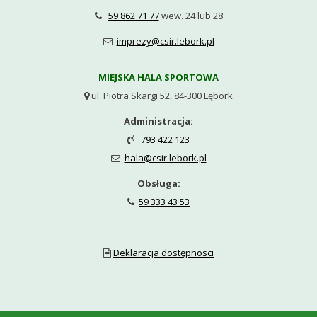
59 862 71 77
wew. 24 lub 28

imprezy@csir.lebork.pl

MIEJSKA HALA SPORTOWA
ul. Piotra Skargi 52, 84-300 Lębork

Administracja:
793 422 123

hala@csir.lebork.pl

Obsługa:
59 333 43 53

Deklaracja dostępnosci
