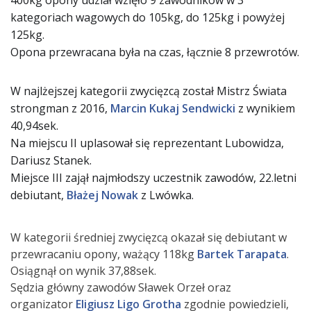
400kg opony udział wzięło 9 zawodników w 3
kategoriach wagowych do 105kg, do 125kg i powyżej
125kg.
Opona przewracana była na czas, łącznie 8 przewrotów.
W najlżejszej kategorii zwycięzcą został Mistrz Świata
strongman z 2016,
Marcin Kukaj Sendwicki
z wynikiem
40,94sek.
Na miejscu II uplasował się reprezentant Lubowidza,
Dariusz Stanek.
Miejsce III zajął najmłodszy uczestnik zawodów, 22.letni
debiutant,
Błażej Nowak
z Lwówka.
W kategorii średniej zwycięzcą okazał się debiutant w
przewracaniu opony, ważący 118kg
Bartek Tarapata
.
Osiągnął on wynik 37,88sek.
Sędzia główny zawodów Sławek Orzeł oraz
organizator
Eligiusz Ligo Grotha
zgodnie powiedzieli,