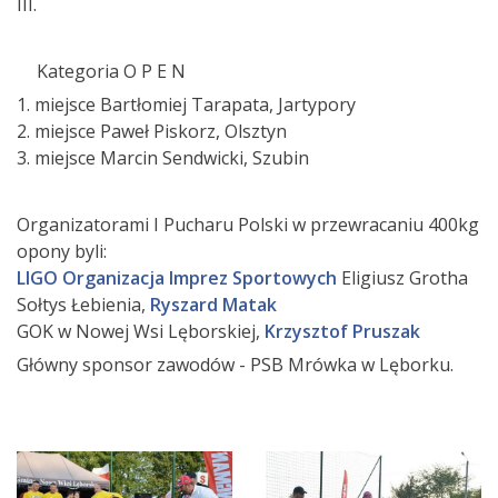
III.
Kategoria O P E N
1. miejsce Bartłomiej Tarapata, Jartypory
2. miejsce Paweł Piskorz, Olsztyn
3. miejsce Marcin Sendwicki, Szubin
Organizatorami I Pucharu Polski w przewracaniu 400kg
opony byli:
LIGO Organizacja Imprez Sportowych
Eligiusz Grotha
Sołtys Łebienia,
Ryszard Matak
GOK w Nowej Wsi Lęborskiej,
Krzysztof Pruszak
Główny sponsor zawodów - PSB Mrówka w Lęborku.