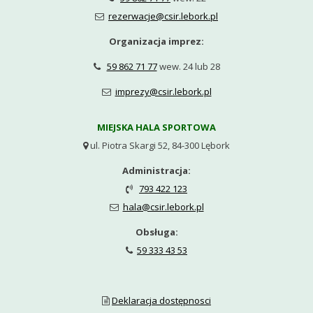
rezerwacje@csir.lebork.pl

Organizacja imprez:
59 862 71 77
wew. 24 lub 28

imprezy@csir.lebork.pl

MIEJSKA HALA SPORTOWA
ul. Piotra Skargi 52, 84-300 Lębork

Administracja:
793 422 123

hala@csir.lebork.pl

Obsługa:
59 333 43 53

Deklaracja dostępnosci
