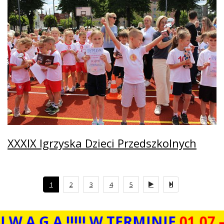
XXXIX Igrzyska Dzieci Przedszkolnych
1
2
3
4
5


 !!!!! W TERMINIE
01.07 – 12.08