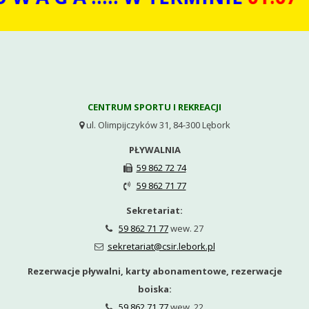
CENTRUM SPORTU I REKREACJI
ul. Olimpijczyków 31, 84-300 Lębork

PŁYWALNIA
59 862 72 74

59 862 71 77

Sekretariat:
59 862 71 77
wew. 27

sekretariat@csir.lebork.pl

Rezerwacje pływalni, karty abonamentowe, rezerwacje
boiska:
59 862 71 77
wew. 22
