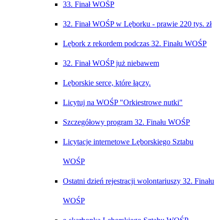
33. Finał WOŚP
32. Finał WOŚP w Lęborku - prawie 2️20 tys. zł
Lębork z rekordem podczas 32. Finału WOŚP
32. Finał WOŚP już niebawem
Lęborskie serce, które łączy.
Licytuj na WOŚP "Orkiestrowe nutki"
Szczegółowy program 32. Finału WOŚP
Licytacje internetowe Lęborskiego Sztabu
WOŚP
Ostatni dzień rejestracji wolontariuszy 32. Finału
WOŚP